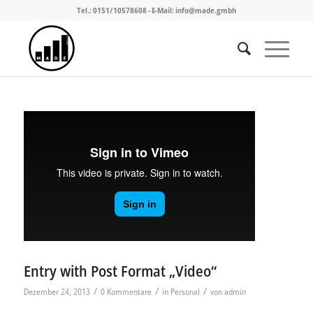
Tel.: 0151/10578608 - E-Mail: info@made.gmbh
Entry with Post Format „Video“
/
/
/
Dezember 24, 2013
0 Kommentare
in
Personal
von
admin