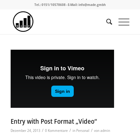
Tel.: 0151/10578608 - E-Mail: info@made.gmbh
Entry with Post Format „Video“
/
/
/
Dezember 24, 2013
0 Kommentare
in
Personal
von
admin